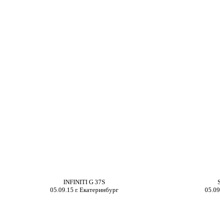
INFINITI G 37S
05
.0
9
.15 г.
Екатеринбург
05
.0
9